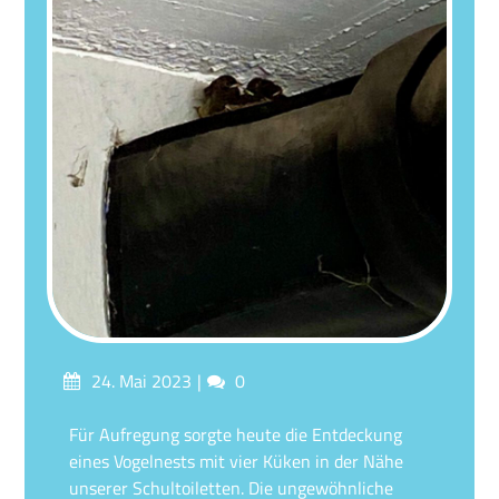
Posted
Comments
24. Mai 2023
0
on
Für Aufregung sorgte heute die Entdeckung
eines Vogelnests mit vier Küken in der Nähe
unserer Schultoiletten. Die ungewöhnliche