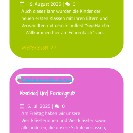
Posted
Comments
19. August 2025
0
on
Auch dieses Jahr wurden die Kinder der
neuen ersten Klassen mit ihren Eltern und
Verwandten mit dem Schullied “SiyaHamba
– Willkommen hier am Föhrenbach” von...
Weiterlesen >>
Abschied Und Feriengruß
Posted
Comments
5. Juli 2025
0
on
Am Freitag haben wir unsere
Viertklässlerinnen und Viertklässler sowie
alle anderen, die unsere Schule verlassen,