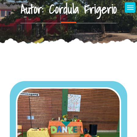
Autor:
Cordula Frigerio
Skip
to
content