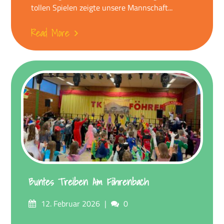
tollen Spielen zeigte unsere Mannschaft...
Read More
Buntes Treiben Am Föhrenbach
Posted
Comments
12. Februar 2026
0
on